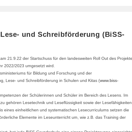
 Lese- und Schreibförderung (BiSS-
g am 21.9.22 der Startschuss für den landesweiten Roll Out des Projekt
hr 2022/2023 umgesetzt wird.
esministeriums für Bildung und Forschung und der
g, Lese- und Schreibförderung in Schulen und Kitas (
www.biss-
kompetenzen der Schülerinnen und Schüler im Bereich des Lesens. Im
dazu gehören Lesetechnik und Leseflüssigkeit sowie der Lesefähigkeiten
is eines einheitlichen und systematischen Lesecurriculums setzen die
förderliche Elemente im Leseunterricht um, wie z.B. das Training der
niert, hat jede BiSS-Grundschule eine eigene Projektgruppe eingerichte