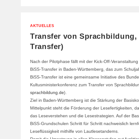
SIND
WIR
VOLLSTÄNDIG!
AKTUELLES
Transfer von Sprachbildung,
Transfer)
Nach der Pilotphase fällt mit der Kick-Off-Veranstaltun
BiSS-Transfer in Baden-Württemberg, das zum Schulja
BiSS-Transfer ist eine gemeinsame Initiative des Bund
Kultusministerkonferenz zum Transfer von Sprachbildun
sprachbildung.de
).
Ziel in Baden-Württemberg ist die Stärkung der Basis
Mittelpunkt steht die Förderung der Lesefertigkeiten, 
das Leseverstehen und die Lesestrategien. Auf der Bas
BiSS-Grundschulen Schritt für Schritt nachweislich lern
Leseflüssigkeit mithilfe von Lautlesetandems.
Damit die Umsetzung in allen Klassenstufen gut funktio