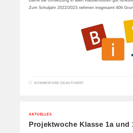
Zum Schuljahr 2022/2023 nehmen insgesamt 406 Grunds
FÜR
KOMMENTARE DEAKTIVIERT
TRANSFER
VON
SPRACHBILDUNG,
LESE-
UND
SCHREIBFÖRDERUNG
(BISS-
TRANSFER)
AKTUELLES
Projektwoche Klasse 1a und 