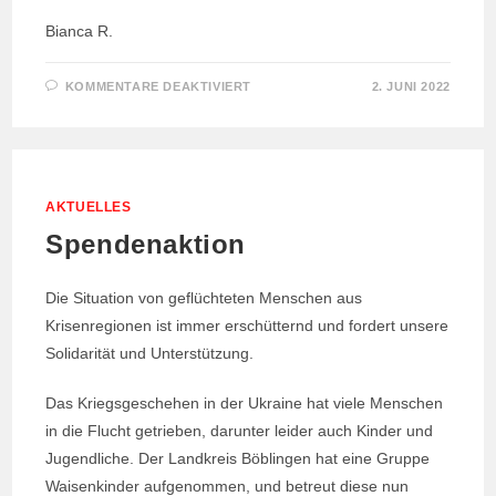
Bianca R.
FÜR
KOMMENTARE DEAKTIVIERT
2. JUNI 2022
FREIWILLIGES
SOZIALES
JAHR
AN
DER
FRIEDRICH-
SILCHER-
GRUNDSCHULE
AKTUELLES
Spendenaktion
Die Situation von geflüchteten Menschen aus
Krisenregionen ist immer erschütternd und fordert unsere
Solidarität und Unterstützung.
Das Kriegsgeschehen in der Ukraine hat viele Menschen
in die Flucht getrieben, darunter leider auch Kinder und
Jugendliche. Der Landkreis Böblingen hat eine Gruppe
Waisenkinder aufgenommen, und betreut diese nun