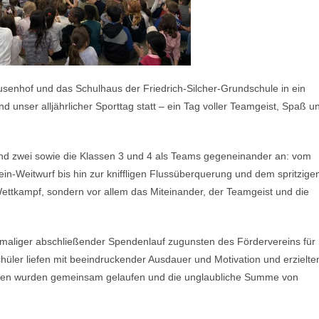
ausenhof und das Schulhaus der Friedrich-Silcher-Grundschule in ein
unser alljährlicher Sporttag statt – ein Tag voller Teamgeist, Spaß u
 und zwei sowie die Klassen 3 und 4 als Teams gegeneinander an: vom
ein-Weitwurf bis hin zur kniffligen Flussüberquerung und dem spritzige
Wettkampf, sondern vor allem das Miteinander, der Teamgeist und die
tmaliger abschließender Spendenlauf zugunsten des Fördervereins für
hüler liefen mit beeindruckender Ausdauer und Motivation und erzielte
den wurden gemeinsam gelaufen und die unglaubliche Summe von