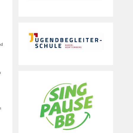
nd
n
n