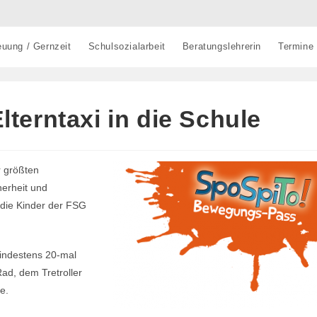
euung / Gernzeit
Schulsozialarbeit
Beratungslehrerin
Termine
lterntaxi in die Schule
r größten
herheit und
die Kinder der FSG
indestens 20-mal
ad, dem Tretroller
e.