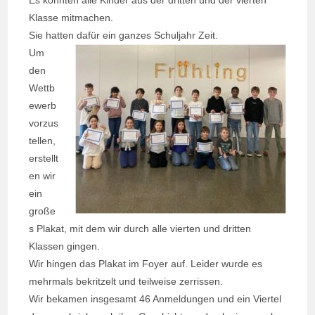
Es konnten alle Kinder aus der dritten und der vierten
Klasse mitmachen.
Sie hatten dafür ein ganzes Schuljahr Zeit.
Um
den
Wettb
ewerb
vorzus
tellen,
erstellt
en wir
ein
große
s Plakat, mit dem wir durch alle vierten und dritten
Klassen gingen.
Wir hingen das Plakat im Foyer auf. Leider wurde es
mehrmals bekritzelt und teilweise zerrissen.
Wir bekamen insgesamt 46 Anmeldungen und ein Viertel