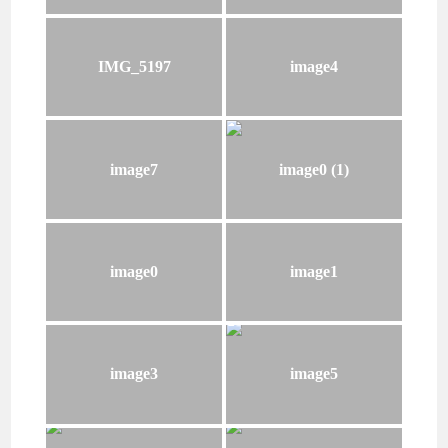
IMG_5197
image4
image7
image0 (1)
image0
image1
image3
image5