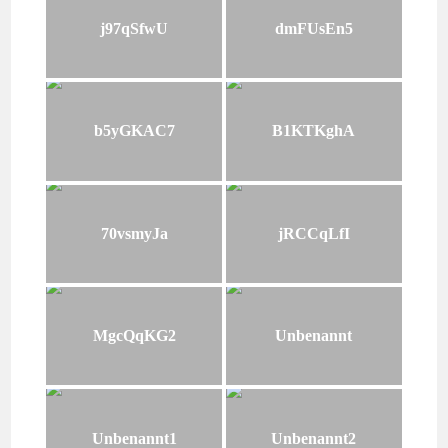
j97qSfwU
dmFUsEn5
b5yGKAC7
B1KTKghA
70vsmyJa
jRCCqLfI
MgcQqKG2
Unbenannt
Unbenannt1
Unbenannt2