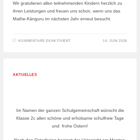
Wir gratulieren allen teilnehmenden Kindern herzlich zu
ihren Leistungen und freuen uns schon, wenn uns das
Mathe-Känguru im nächsten Jahr erneut besucht.
FÜR
KOMMENTARE DEAKTIVIERT
14. JUNI 2026
KÄNGURU-
WETTBEWERB
2026
AKTUELLES
Im Namen der ganzen Schulgemeinschaft wünscht die
Klasse 2c allen schöne und erholsame schulfreie Tage
und frohe Ostern!
Nach den Osterferien beginnt der Unterricht am Montag,