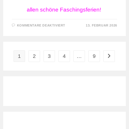
allen schöne Faschingsferien!
FÜR
KOMMENTARE DEAKTIVIERT
13. FEBRUAR 2026
1
2
3
4
…
9
Zur nächste